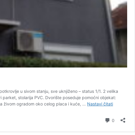
krovlje u sivom stanju, sve uknjiženo – status 1/1. 2 velika
ovi parket, stolarija PVC. Dvorište poseduje pomoćni objekat:
Kuća
no sa živom ogradom oko celog placa i kuće, …
Nastavi čitati
na
prodaju
komentar
0
u
Novom