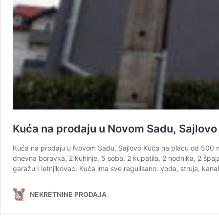
Kuća na prodaju u Novom Sadu, Sajlovo
Kuća na prodaju u Novom Sadu, Sajlovo Kuća na placu od 500 m2, 
dnevna boravka, 2 kuhinje, 5 soba, 2 kupatila, 2 hodnika, 2 špajz
garažu I letnjikovac. Kuća ima sve regulisano: voda, struja, kana
NEKRETNINE PRODAJA