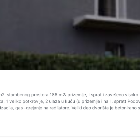
stambenog prostora 186 m2: prizemlje, I sprat i završeno visoko pot
a, 1 veliko potkrovlje, 2 ulaza u kuću (u prizemlje i na 1. sprat) Pod
lizacija, gas -grejanje na radijatore. Veliki deo dvorišta je betonira