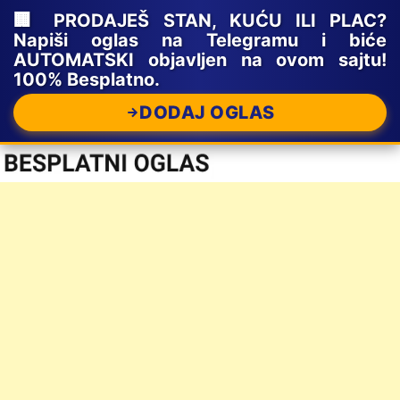
🏢 PRODAJEŠ STAN, KUĆU ILI PLAC?
Napiši oglas na Telegramu i biće
AUTOMATSKI objavljen na ovom sajtu!
100% Besplatno.
DODAJ OGLAS