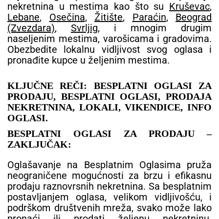
nekretnina u mestima kao što su
Kruševac
,
Lebane
,
Osečina
,
Žitište
,
Paraćin
,
Beograd
(Zvezdara)
,
Svrljig
, i mnogim drugim
naseljenim mestima, varošicama i gradovima.
Obezbedite lokalnu vidljivost svog oglasa i
pronađite kupce u željenim mestima.
KLJUČNE REČI: BESPLATNI OGLASI ZA
PRODAJU, BESPLATNI OGLASI, PRODAJA
NEKRETNINA, LOKALI, VIKENDICE, INFO
OGLASI.
BESPLATNI OGLASI ZA PRODAJU –
ZAKLJUČAK:
Oglašavanje na Besplatnim Oglasima pruža
neograničene mogućnosti za brzu i efikasnu
prodaju raznovrsnih nekretnina. Sa besplatnim
postavljanjem oglasa, velikom vidljivošću, i
podrškom društvenih mreža, svako može lako
pronaći ili prodati željenu nekretninu.