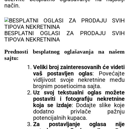
način.
BESPLATNI OGLASI ZA PRODAJU SVIH
TIPOVA NEKRETNINA
Prednosti besplatnog oglašavanja na našem
sajtu:
Veliki broj zainteresovanih će videti
vaš postavljen oglas
: Povećajte
vidljivost svoje nekretnine među
brojnim posetiocima sajta.
Uz svoj tekstualni oglas možete
postaviti i fotografiju nekretnine
koja se izdaje
: Dodajte slike koje
dodatno privlače pažnju
potencijalnih kupaca.
Za postavljanje oglasa nije