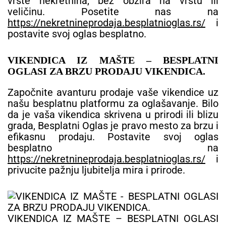
vrste nekretnina, bez obzira na vrstu ili
veličinu. Posetite nas na
https://nekretnineprodaja.besplatnioglas.rs/
i
postavite svoj oglas besplatno.
VIKENDICA IZ MAŠTE – BESPLATNI
OGLASI ZA BRZU PRODAJU VIKENDICA.
Započnite avanturu prodaje vaše vikendice uz
našu besplatnu platformu za oglašavanje. Bilo
da je vaša vikendica skrivena u prirodi ili blizu
grada, Besplatni Oglas je pravo mesto za brzu i
efikasnu prodaju. Postavite svoj oglas
besplatno na
https://nekretnineprodaja.besplatnioglas.rs/
i
privucite pažnju ljubitelja mira i prirode.
VIKENDICA IZ MAŠTE – BESPLATNI OGLASI