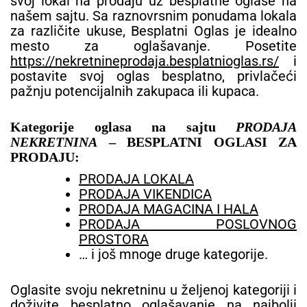
svoj lokal na prodaju uz besplatne oglase na
našem sajtu. Sa raznovrsnim ponudama lokala
za različite ukuse, Besplatni Oglas je idealno
mesto za oglašavanje. Posetite
https://nekretnineprodaja.besplatnioglas.rs/
i
postavite svoj oglas besplatno, privlačeći
pažnju potencijalnih zakupaca ili kupaca.
Kategorije oglasa na sajtu
PRODAJA
NEKRETNINA
– BESPLATNI OGLASI ZA
PRODAJU:
PRODAJA LOKALA
PRODAJA VIKENDICA
PRODAJA MAGACINA I HALA
PRODAJA POSLOVNOG
PROSTORA
… i još mnoge druge kategorije.
Oglasite svoju nekretninu u željenoj kategoriji i
doživite besplatno oglašavanje na najbolji