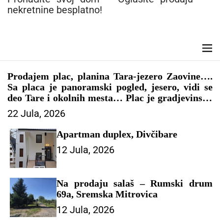
n
nekretnine besplatno!
t
M
e
n
Prodajem plac, planina Tara-jezero Zaovine….
u
Sa placa je panoramski pogled, jesero, vidi se
deo Tare i okolnih mesta… Plac je gradjevinsko
zemljište, papiri sve 1/1..kontakt 0616062909
22 Jula, 2026
Slike i još opisa Viber
Apartman duplex, Divčibare
12 Jula, 2026
Na prodaju salaš – Rumski drum
69a, Sremska Mitrovica
12 Jula, 2026