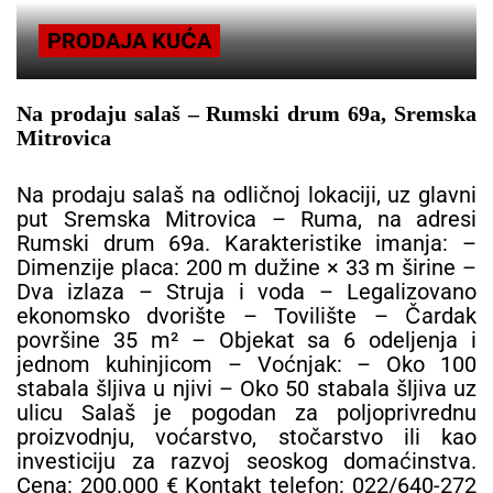
PRODAJA KUĆA
Na prodaju salaš – Rumski drum 69a, Sremska
Mitrovica
Na prodaju salaš na odličnoj lokaciji, uz glavni
put Sremska Mitrovica – Ruma, na adresi
Rumski drum 69a. Karakteristike imanja: –
Dimenzije placa: 200 m dužine × 33 m širine –
Dva izlaza – Struja i voda – Legalizovano
ekonomsko dvorište – Tovilište – Čardak
površine 35 m² – Objekat sa 6 odeljenja i
jednom kuhinjicom – Voćnjak: – Oko 100
stabala šljiva u njivi – Oko 50 stabala šljiva uz
ulicu Salaš je pogodan za poljoprivrednu
proizvodnju, voćarstvo, stočarstvo ili kao
investiciju za razvoj seoskog domaćinstva.
Cena: 200.000 € Kontakt telefon: 022/640-272