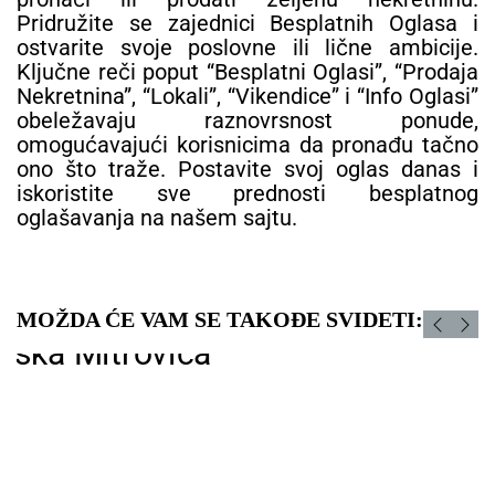
Pridružite se zajednici Besplatnih Oglasa i
ostvarite svoje poslovne ili lične ambicije.
Ključne reči poput “Besplatni Oglasi”, “Prodaja
Nekretnina”, “Lokali”, “Vikendice” i “Info Oglasi”
obeležavaju raznovrsnost ponude,
omogućavajući korisnicima da pronađu tačno
ono što traže. Postavite svoj oglas danas i
iskoristite sve prednosti besplatnog
oglašavanja na našem sajtu.
MOŽDA ĆE VAM SE TAKOĐE SVIDETI: