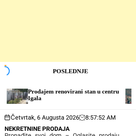
S
POSLEDNJE
k
i
p
t
Prodajem renovirani stan u centru
PR
o
Igala
c
o
Četvrtak, 6 Augusta 2026
8
:
57
:
52
AM
n
t
NEKRETNINE PRODAJA
e
Pronađite svoj dom – Oglasite prodaju