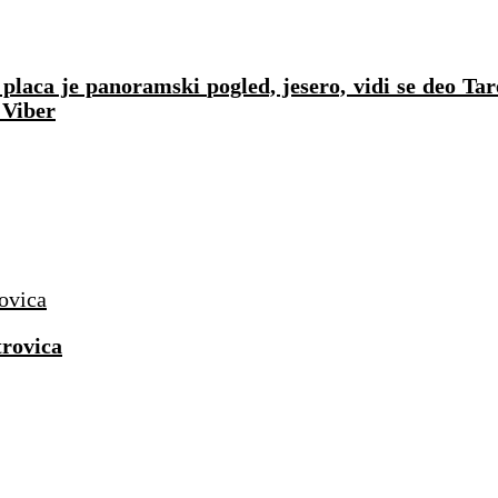
laca je panoramski pogled, jesero, vidi se deo Tar
 Viber
rovica