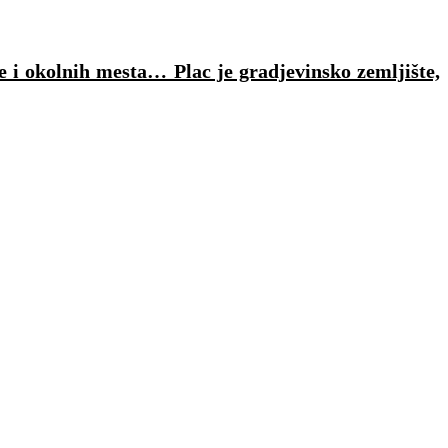
e i okolnih mesta… Plac je gradjevinsko zemljište,