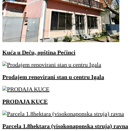
Kuća u Deču, opština Pećinci
Prodajem renovirani stan u centru Igala
PRODAJA KUCE
Parcela 1.8hektara (visokonaponska struja) ravna