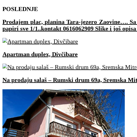
Skip
POSLEDNJE
to
Prodajem plac, planina Tara-jezero Zaovine…. Sa p
content
papiri sve 1/1..kontakt 0616062909 Slike i još opisa
Apartman duplex, Divčibare
Na prodaju salaš – Rumski drum 69a, Sremska Mit