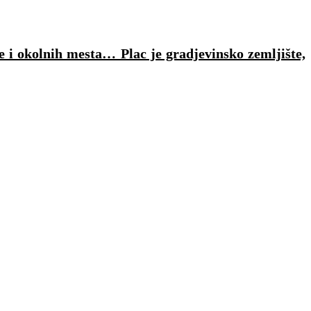
e i okolnih mesta… Plac je gradjevinsko zemljište,