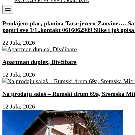
PRODAJA PLACEVA I ZEMLJIŠTA
Menu
Prodajem plac, planina Tara-jezero Zaovine…. Sa p
papiri sve 1/1..kontakt 0616062909 Slike i još opisa
22 Jula, 2026
Apartman duplex, Divčibare
12 Jula, 2026
Na prodaju salaš – Rumski drum 69a, Sremska Mit
12 Jula, 2026