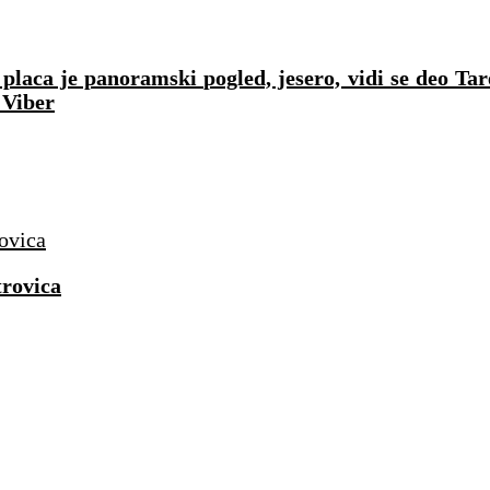
laca je panoramski pogled, jesero, vidi se deo Tar
 Viber
rovica