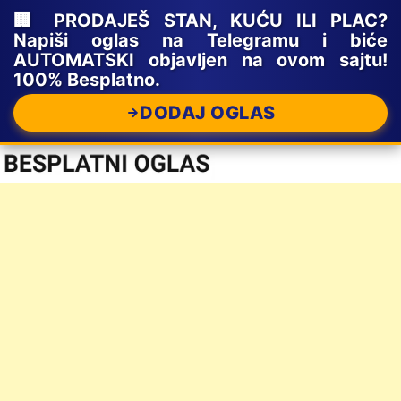
🏢 PRODAJEŠ STAN, KUĆU ILI PLAC?
Napiši oglas na Telegramu i biće
AUTOMATSKI objavljen na ovom sajtu!
100% Besplatno.
DODAJ OGLAS