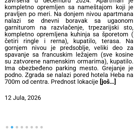
završena u decembru 2024. Apartman je
kompletno opremljen sa nameštajom koji je
pravljen po meri. Na donjem nivou apartmana
nalazi se dnevni boravak sa ugaonom
garniturom na razvlačenje, trpezarijski sto,
kompletno opremljena kuhinja sa šporetom (
četiri ringle i rerna), kupatilo, terasa. Na
gornjem nivou je predsoblje, veliki deo za
spavanje sa francuskim ležajem (sve kosine
su zatvorene namenskim ormarima), kupatilo.
Ima obezbeđeno parking mesto. Grejanje je
podno. Zgrada se nalazi pored hotela Heba na
700m od centra. Prednost lokacije
[još…]
12 Jula, 2026