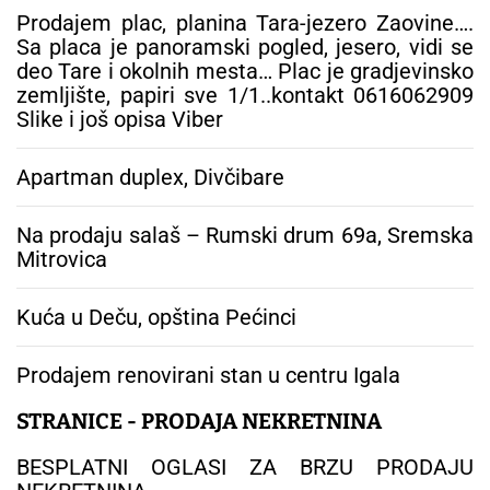
Prodajem plac, planina Tara-jezero Zaovine….
Sa placa je panoramski pogled, jesero, vidi se
deo Tare i okolnih mesta… Plac je gradjevinsko
zemljište, papiri sve 1/1..kontakt 0616062909
Slike i još opisa Viber
Apartman duplex, Divčibare
Na prodaju salaš – Rumski drum 69a, Sremska
Mitrovica
Kuća u Deču, opština Pećinci
Prodajem renovirani stan u centru Igala
STRANICE - PRODAJA NEKRETNINA
BESPLATNI OGLASI ZA BRZU PRODAJU