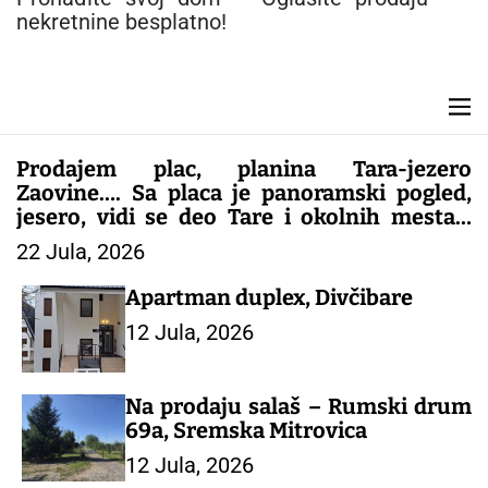
n
nekretnine besplatno!
t
M
e
n
Prodajem plac, planina Tara-jezero
u
Zaovine…. Sa placa je panoramski pogled,
jesero, vidi se deo Tare i okolnih mesta…
Plac je gradjevinsko zemljište, papiri sve
22 Jula, 2026
1/1..kontakt 0616062909 Slike i još opisa
Viber
Apartman duplex, Divčibare
12 Jula, 2026
Na prodaju salaš – Rumski drum
69a, Sremska Mitrovica
12 Jula, 2026