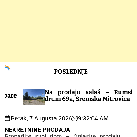
S
POSLEDNJE
k
i
p
Na prodaju salaš – Rumski
t
drum 69a, Sremska Mitrovica
o
c
o
Petak, 7 Augusta 2026
9
:
32
:
04
AM
n
t
NEKRETNINE PRODAJA
e
Pronađite svoj dom – Oglasite prodaju