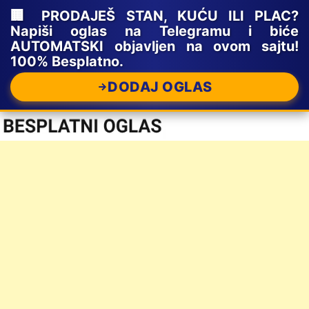
🏢 PRODAJEŠ STAN, KUĆU ILI PLAC?
Napiši oglas na Telegramu i biće
AUTOMATSKI objavljen na ovom sajtu!
100% Besplatno.
DODAJ OGLAS