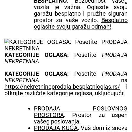
BESPLATNO:
Bezbednost vašeg
vozila je važna. Oglasite svoju
garažu besplatno i pružite siguran
prostor za vaše vozilo.
Besplatno
oglasite svoju garažu odmah!
KATEGORIJE OGLASA:
Posetite
PRODAJA
NEKRETNINA
KATEGORIJE OGLASA:
Posetite
PRODAJA
NEKRETNINA
na
https://nekretnineprodaja.besplatnioglas.rs/
i
otkrijte različite kategorije oglasa, uključujući:
PRODAJA POSLOVNOG
PROSTORA
: Prostor za uspeh
vašeg poslovanja.
PRODAJA KUĆA
: Vaš dom iz snova