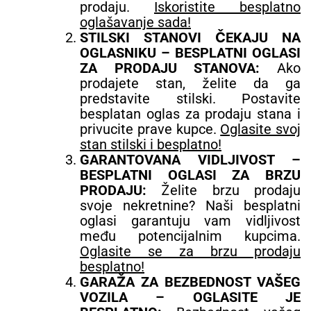
prodaju.
Iskoristite besplatno
oglašavanje sada!
STILSKI STANOVI ČEKAJU NA
OGLASNIKU – BESPLATNI OGLASI
ZA PRODAJU STANOVA:
Ako
prodajete stan, želite da ga
predstavite stilski. Postavite
besplatan oglas za prodaju stana i
privucite prave kupce.
Oglasite svoj
stan stilski i besplatno!
GARANTOVANA VIDLJIVOST –
BESPLATNI OGLASI ZA BRZU
PRODAJU:
Želite brzu prodaju
svoje nekretnine? Naši besplatni
oglasi garantuju vam vidljivost
među potencijalnim kupcima.
Oglasite se za brzu prodaju
besplatno!
GARAŽA ZA BEZBEDNOST VAŠEG
VOZILA – OGLASITE JE