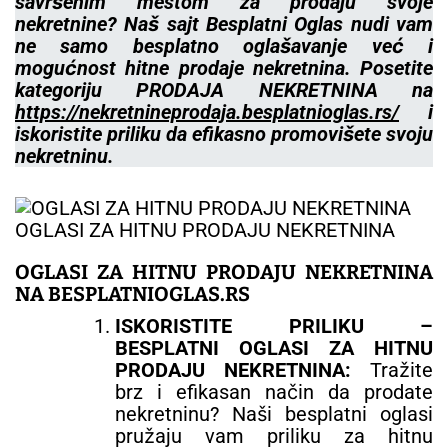
savršenim mestom za prodaju svoje
nekretnine? Naš sajt Besplatni Oglas nudi vam
ne samo besplatno oglašavanje već i
mogućnost hitne prodaje nekretnina. Posetite
kategoriju PRODAJA NEKRETNINA na
https://nekretnineprodaja.besplatnioglas.rs/
i
iskoristite priliku da efikasno promovišete svoju
nekretninu.
OGLASI ZA HITNU PRODAJU NEKRETNINA
OGLASI ZA HITNU PRODAJU NEKRETNINA
NA BESPLATNIOGLAS.RS
ISKORISTITE PRILIKU –
BESPLATNI OGLASI ZA HITNU
PRODAJU NEKRETNINA:
Tražite
brz i efikasan način da prodate
nekretninu? Naši besplatni oglasi
pružaju vam priliku za hitnu