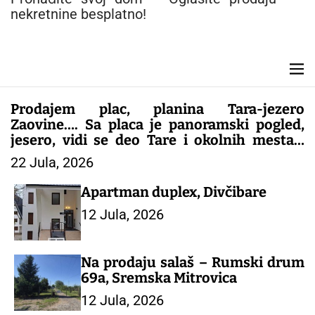
n
nekretnine besplatno!
t
M
e
n
Prodajem plac, planina Tara-jezero
u
Zaovine…. Sa placa je panoramski pogled,
jesero, vidi se deo Tare i okolnih mesta…
Plac je gradjevinsko zemljište, papiri sve
22 Jula, 2026
1/1..kontakt 0616062909 Slike i još opisa
Viber
Apartman duplex, Divčibare
12 Jula, 2026
Na prodaju salaš – Rumski drum
69a, Sremska Mitrovica
12 Jula, 2026