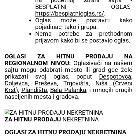
BESPLATNI OGLAS-
https://besplatnioglas.rs/
.
Oglas može postaviti kako
pojedinac, tako i grupa.
Nema potrebe za prethodnom
prijavom kako bi se postavio oglas.
OGLASI ZA HITNU PRODAJU NA
REGIONALNOM NIVOU:
Oglasivači na našem
sajtu mogu odabrati mesto ili grad gde žele
prikazati svoj oglas, poput
Despotovca
,
Doljevca
,
Preševa
,
Trgovišta
,
Niša (Crveni
Krst)
,
Plandišta
,
Bela Palanka
, i mnogih drugih
naseljenih mesta i gradova.
ZA HITNU PRODAJU
NEKRETNINA
OGLASI ZA HITNU PRODAJU
NEKRETNINA