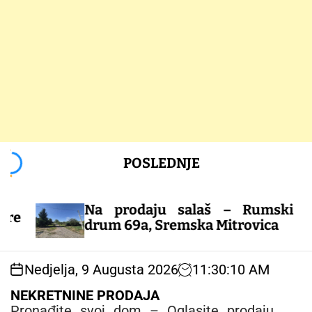
S
POSLEDNJE
k
i
p
Na prodaju salaš – Rumski
t
drum 69a, Sremska Mitrovica
o
c
o
Nedjelja, 9 Augusta 2026
11
:
30
:
10
AM
n
t
NEKRETNINE PRODAJA
e
Pronađite svoj dom – Oglasite prodaju