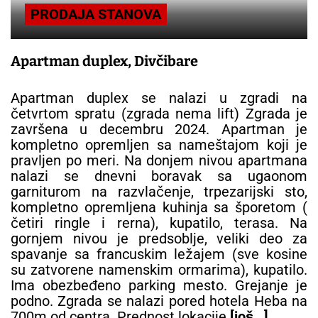
PRODAJA STANOVA
Apartman duplex, Divčibare
Apartman duplex se nalazi u zgradi na
četvrtom spratu (zgrada nema lift) Zgrada je
završena u decembru 2024. Apartman je
kompletno opremljen sa nameštajom koji je
pravljen po meri. Na donjem nivou apartmana
nalazi se dnevni boravak sa ugaonom
garniturom na razvlačenje, trpezarijski sto,
kompletno opremljena kuhinja sa šporetom (
četiri ringle i rerna), kupatilo, terasa. Na
gornjem nivou je predsoblje, veliki deo za
spavanje sa francuskim ležajem (sve kosine
su zatvorene namenskim ormarima), kupatilo.
Ima obezbeđeno parking mesto. Grejanje je
podno. Zgrada se nalazi pored hotela Heba na
700m od centra. Prednost lokacije
[još…]