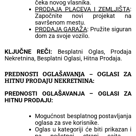
čeka novog vlasnika.
PRODAJA PLACEVA I ZEMLJIŠTA
:
Započnite novi projekat na
savršenom mestu.
PRODAJA GARAŽA
: Pružite siguran
dom za svoje vozilo.
KLJUČNE REČI:
Besplatni Oglas, Prodaja
Nekretnina, Besplatni Oglasi, Hitna Prodaja.
PREDNOSTI OGLAŠAVANJA – OGLASI ZA
HITNU PRODAJU NEKRETNINA:
PREDNOSTI OGLAŠAVANJA – OGLASI ZA
HITNU PRODAJU:
Mogućnost besplatnog postavljanja
oglasa za sve korisnike.
Oglas u kategoriji će biti prikazan i
na početnoj strani sajta -