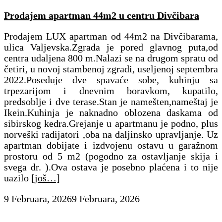
Prodajem apartman 44m2 u centru Divčibara
Prodajem LUX apartman od 44m2 na Divčibarama,
ulica Valjevska.Zgrada je pored glavnog puta,od
centra udaljena 800 m.Nalazi se na drugom spratu od
četiri, u novoj stambenoj zgradi, useljenoj septembra
2022.Poseduje dve spavaće sobe, kuhinju sa
trpezarijom i dnevnim boravkom, kupatilo,
predsoblje i dve terase.Stan je namešten,nameštaj je
Ikein.Kuhinja je naknadno oblozena daskama od
sibirskog kedra.Grejanje u apartmanu je podno, plus
norveški radijatori ,oba na daljinsko upravljanje. Uz
apartman dobijate i izdvojenu ostavu u garažnom
prostoru od 5 m2 (pogodno za ostavljanje skija i
svega dr. ).Ova ostava je posebno plaćena i to nije
uazilo
[još…]
9 Februara, 2026
9 Februara, 2026