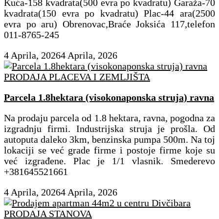
Kuća-158 kvadrata(500 evra po kvadratu) Garaža-70
kvadrata(150 evra po kvadratu) Plac-44 ara(2500
evra po aru) Obrenovac,Braće Joksića 117,telefon
011-8765-245
4 Aprila, 2026
4 Aprila, 2026
PRODAJA PLACEVA I ZEMLJIŠTA
Parcela 1.8hektara (visokonaponska struja) ravna
Na prodaju parcela od 1.8 hektara, ravna, pogodna za
izgradnju firmi. Industrijska struja je prošla. Od
autoputa daleko 3km, benzinska pumpa 500m. Na toj
lokaciji se već grade firme i postoje firme koje su
već izgrađene. Plac je 1/1 vlasnik. Smederevo
+381645521661
4 Aprila, 2026
4 Aprila, 2026
PRODAJA STANOVA