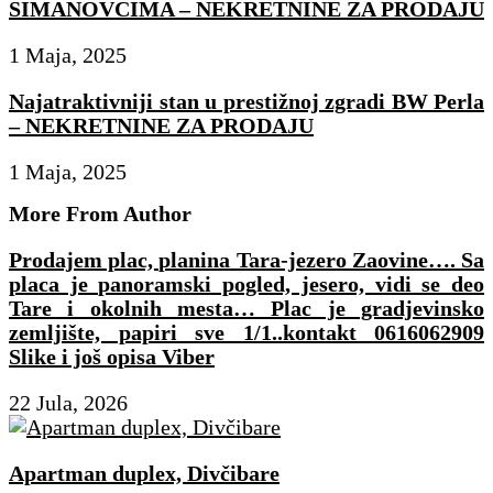
SIMANOVCIMA – NEKRETNINE ZA PRODAJU
1 Maja, 2025
Najatraktivniji stan u prestižnoj zgradi BW Perla
– NEKRETNINE ZA PRODAJU
1 Maja, 2025
More From Author
Prodajem plac, planina Tara-jezero Zaovine…. Sa
placa je panoramski pogled, jesero, vidi se deo
Tare i okolnih mesta… Plac je gradjevinsko
zemljište, papiri sve 1/1..kontakt 0616062909
Slike i još opisa Viber
22 Jula, 2026
Apartman duplex, Divčibare