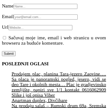
Name
Email
Url
Sačuvaj moje ime, email i web stranicu u ovom
browseru za buduće komentare.
POSLEDNJI OGLASI
Prodajem plac, planina Tara-jezero Zaovine….
Sa placa je panoramski pogled, jesero, vidi se
deo Tare i okolnih mesta… Plac je gradjevinsko
zemljište, papiri sve 1/1..kontakt 0616062909
Slike i još opisa Viber
Apartman duplex, Divčibare
Na prodaju salaš – Rumski drum 69a, Sremska