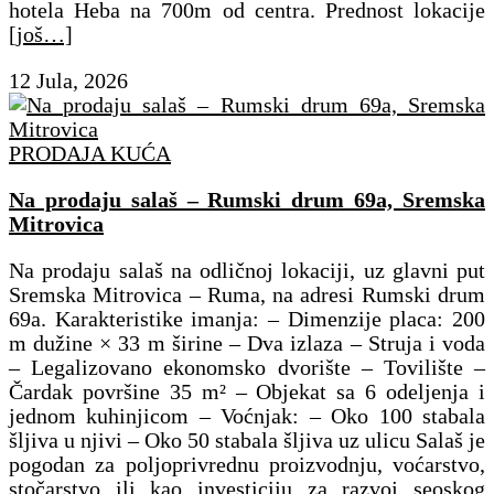
hotela Heba na 700m od centra. Prednost lokacije
[još…]
12 Jula, 2026
PRODAJA KUĆA
Na prodaju salaš – Rumski drum 69a, Sremska
Mitrovica
Na prodaju salaš na odličnoj lokaciji, uz glavni put
Sremska Mitrovica – Ruma, na adresi Rumski drum
69a. Karakteristike imanja: – Dimenzije placa: 200
m dužine × 33 m širine – Dva izlaza – Struja i voda
– Legalizovano ekonomsko dvorište – Tovilište –
Čardak površine 35 m² – Objekat sa 6 odeljenja i
jednom kuhinjicom – Voćnjak: – Oko 100 stabala
šljiva u njivi – Oko 50 stabala šljiva uz ulicu Salaš je
pogodan za poljoprivrednu proizvodnju, voćarstvo,
stočarstvo ili kao investiciju za razvoj seoskog