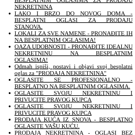
BESPLATNIM OGLASIMA ZA PRODAJU
NEKRETNINA
LAKO I BRZO DO NOVOG DOMA -
BESPLATNI OGLASI ZA PRODAJU
STANOVA.
LOKALI ZA SVE NAMENE - PRONAĐITE IH
NA BESPLATNIM OGLASIMA!
OAZA UDOBNOSTI - PRONAĐITE IDEALNU
NEKRETNINU NA BESPLATNIM
OGLASIMA!
Odmah ispiši, postavi i objavi svoj besplatni
oglas za "PRODAJA NEKRETNINA"
OGLASITE SE PROFESIONALNO -
BESPLATNO NA BESPLATNIM OGLASIMA.
OGLASITE SVOJU NEKRETNINU I
PRIVUCITE PRAVOG KUPCA
OGLASITE SVOJU NEKRETNINU I
PRIVUCITE PRAVOG KUPCA
PRODAJA KUĆA IZ SNOVA - BESPLATNO
OGLASITE VAŠU KUĆU.
PRODAJA NEKRETNINA - OGLASI BEZ