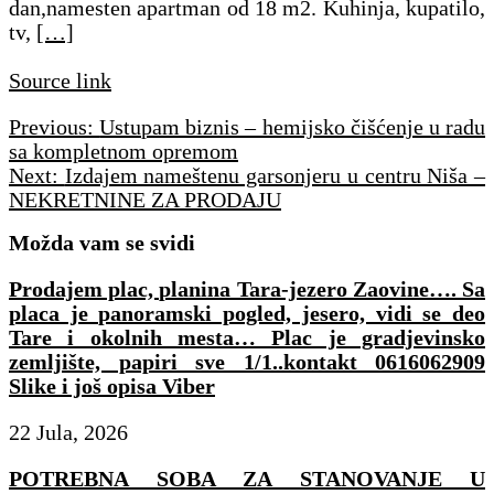
dan,namesten apartman od 18 m2. Kuhinja, kupatilo,
tv,
[…]
Source link
Navigacija
Previous:
Ustupam biznis – hemijsko čišćenje u radu
članaka
sa kompletnom opremom
Next:
Izdajem nameštenu garsonjeru u centru Niša –
NEKRETNINE ZA PRODAJU
Možda vam se svidi
Prodajem plac, planina Tara-jezero Zaovine…. Sa
placa je panoramski pogled, jesero, vidi se deo
Tare i okolnih mesta… Plac je gradjevinsko
zemljište, papiri sve 1/1..kontakt 0616062909
Slike i još opisa Viber
22 Jula, 2026
POTREBNA SOBA ZA STANOVANJE U