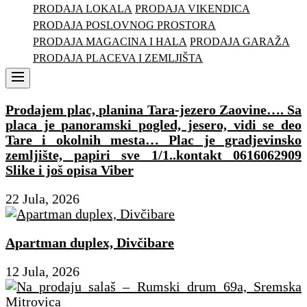
PRODAJA LOKALA
PRODAJA VIKENDICA
PRODAJA POSLOVNOG PROSTORA
PRODAJA MAGACINA I HALA
PRODAJA GARAŽA
PRODAJA PLACEVA I ZEMLJIŠTA
Menu
Prodajem plac, planina Tara-jezero Zaovine…. Sa
placa je panoramski pogled, jesero, vidi se deo
Tare i okolnih mesta… Plac je gradjevinsko
zemljište, papiri sve 1/1..kontakt 0616062909
Slike i još opisa Viber
22 Jula, 2026
Apartman duplex, Divčibare
12 Jula, 2026