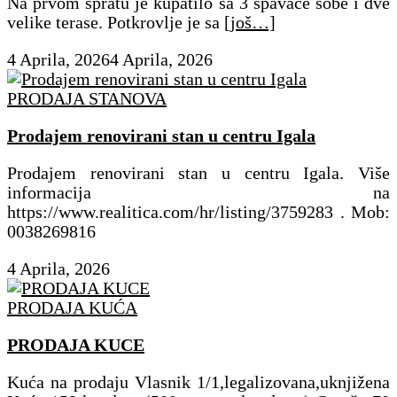
Na prvom spratu je kupatilo sa 3 spavaće sobe i dve
velike terase. Potkrovlje je sa
[još…]
4 Aprila, 2026
4 Aprila, 2026
PRODAJA STANOVA
Prodajem renovirani stan u centru Igala
Prodajem renovirani stan u centru Igala. Više
informacija na
https://www.realitica.com/hr/listing/3759283 . Mob:
0038269816
4 Aprila, 2026
PRODAJA KUĆA
PRODAJA KUCE
Kuća na prodaju Vlasnik 1/1,legalizovana,uknjižena