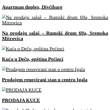
Apartman duplex, Divčibare
Na prodaju salaš – Rumski drum 69a, Sremska
Mitrovica
Kuća u Deču, opština Pećinci
Prodajem renovirani stan u centru Igala
PRODAJA KUCE