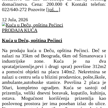
domaćinstva. Cena: 200.000 € Kontakt telefon:
022/640-272 Pozovite
[još…]
12 Jula, 2026
PRODAJA KUĆA
Kuća u Deču, opština Pećinci
Na prodaju kuća u Deču, opština Pećinci. Deč se
nalazi na 35km od Beograda, 6km od Šimanovaca i
industrijske zone. Kuća je na dva
sprata(prizemlje,prvi i drugi sprat) površine 312m2
a pomoćni objekti na placu 140m2. Nekretnina se
nalazi u centru sela u blizini prodavnice, pošte,škole,
ambulante,autobuske stanice. Površina 2 placa je
50ari, kompletno ogradjen. Kuća se sastoji od
prizemlja, veliki dnevni boravak, kupatilo, kuhinja,
ostava. Mogućnost korišćenja prizemlja kao
poslovnog prostora jer ima poseban izlaz do ulice.