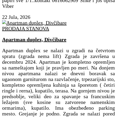
papiri sve 1/1..kontakt 0616062909 Slike i još opisa
Viber
22 Jula, 2026
PRODAJA STANOVA
Apartman duplex, Divčibare
Apartman duplex se nalazi u zgradi na četvrtom
spratu (zgrada nema lift) Zgrada je završena u
decembru 2024. Apartman je kompletno opremljen
sa nameštajom koji je pravljen po meri. Na donjem
nivou apartmana nalazi se dnevni boravak sa
ugaonom garniturom na razvlačenje, trpezarijski sto,
kompletno opremljena kuhinja sa šporetom ( četiri
ringle i rerna), kupatilo, terasa. Na gornjem nivou je
predsoblje, veliki deo za spavanje sa francuskim
ležajem (sve kosine su zatvorene namenskim
ormarima), kupatilo. Ima obezbeđeno parking
mesto. Grejanje je podno. Zgrada se nalazi pored