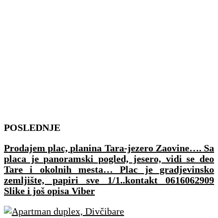
Skip
POSLEDNJE
to
Prodajem plac, planina Tara-jezero Zaovine…. Sa
content
placa je panoramski pogled, jesero, vidi se deo
Tare i okolnih mesta… Plac je gradjevinsko
zemljište, papiri sve 1/1..kontakt 0616062909
Slike i još opisa Viber