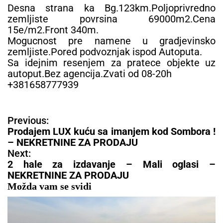
Desna strana ka Bg.123km.Poljoprivredno
zemljiste povrsina 69000m2.Cena
15e/m2.Front 340m.
Mogucnost pre namene u gradjevinsko
zemljiste.Pored podvoznjak ispod Autoputa.
Sa idejnim resenjem za pratece objekte uz
autoput.Bez agencija.Zvati od 08-20h
+381658777939
N
Previous:
a
Prodajem LUX kuću sa imanjem kod Sombora !
v
– NEKRETNINE ZA PRODAJU
i
Next:
g
2 hale za izdavanje – Mali oglasi –
a
NEKRETNINE ZA PRODAJU
c
Možda vam se svidi
i
j
a