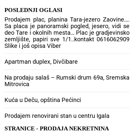
POSLEDNJI OGLASI
Prodajem plac, planina Tara-jezero Zaovine….
Sa placa je panoramski pogled, jesero, vidi se
deo Tare i okolnih mesta… Plac je gradjevinsko
zemljište, papiri sve 1/1..kontakt 0616062909
Slike i još opisa Viber
Apartman duplex, Divčibare
Na prodaju salaš – Rumski drum 69a, Sremska
Mitrovica
Kuća u Deču, opština Pećinci
Prodajem renovirani stan u centru Igala
STRANICE - PRODAJA NEKRETNINA