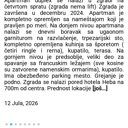
Apartman duplex se nalazi u zgradi na
četvrtom spratu (zgrada nema lift) Zgrada je
završena u decembru 2024. Apartman je
kompletno opremljen sa nameštajom koji je
pravljen po meri. Na donjem nivou apartmana
nalazi se dnevni boravak sa ugaonom
garniturom na razvlačenje, trpezarijski sto,
kompletno opremljena kuhinja sa šporetom (
četiri ringle i rerna), kupatilo, terasa. Na
gornjem nivou je predsoblje, veliki deo za
spavanje sa francuskim ležajem (sve kosine
su zatvorene namenskim ormarima), kupatilo.
Ima obezbeđeno parking mesto. Grejanje je
podno. Zgrada se nalazi pored hotela Heba na
700m od centra. Prednost lokacije
[još…]
12 Jula, 2026