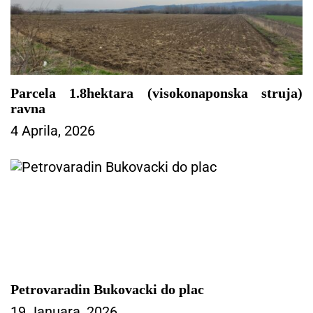
č
l
a
n
a
k
Parcela 1.8hektara (visokonaponska struja)
a
ravna
4 Aprila, 2026
Petrovaradin Bukovacki do plac
19 Januara, 2026