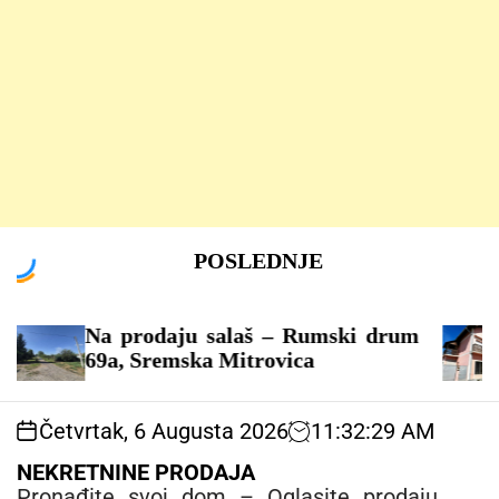
S
POSLEDNJE
k
i
p
t
Na prodaju salaš – Rumski drum
Kuća 
o
69a, Sremska Mitrovica
c
o
Četvrtak, 6 Augusta 2026
11
:
32
:
30
AM
n
t
NEKRETNINE PRODAJA
e
Pronađite svoj dom – Oglasite prodaju