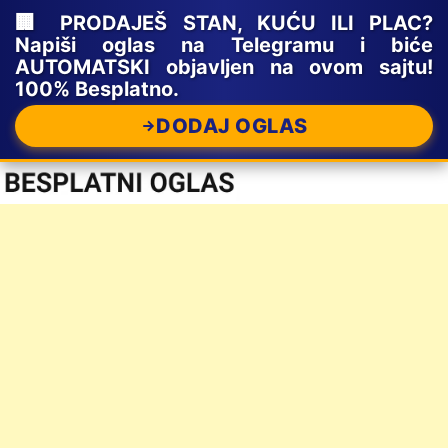
🏢 PRODAJEŠ STAN, KUĆU ILI PLAC?
Napiši oglas na Telegramu i biće
AUTOMATSKI objavljen na ovom sajtu!
100% Besplatno.
DODAJ OGLAS