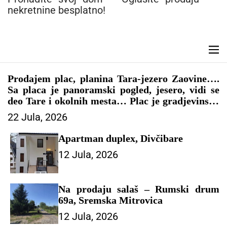
n
nekretnine besplatno!
t
M
e
n
Prodajem plac, planina Tara-jezero Zaovine….
u
Sa placa je panoramski pogled, jesero, vidi se
deo Tare i okolnih mesta… Plac je gradjevinsko
zemljište, papiri sve 1/1..kontakt 0616062909
22 Jula, 2026
Slike i još opisa Viber
Apartman duplex, Divčibare
12 Jula, 2026
Na prodaju salaš – Rumski drum
69a, Sremska Mitrovica
12 Jula, 2026