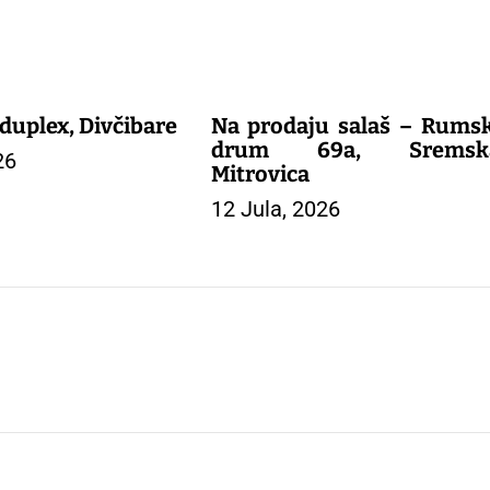
uplex, Divčibare
Na prodaju salaš – Rumsk
drum 69a, Sremsk
26
Mitrovica
12 Jula, 2026