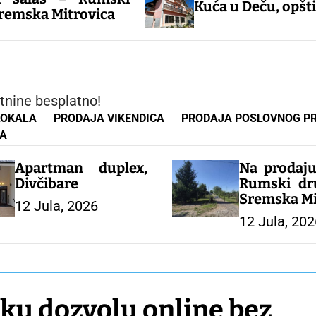
Kuća u Deču, opština Pećinc
trovica
tnine besplatno!
LOKALA
PRODAJA VIKENDICA
PRODAJA POSLOVNOG P
TA
Apartman duplex,
Na prodaju
Divčibare
Rumski dr
Sremska Mi
12 Jula, 2026
12 Jula, 202
ku dozvolu online bez