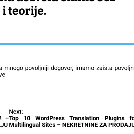
 i teorije.
 mnogo povoljniji dogovor, imamo zaista povolj
ave
Next:
2 –
Top 10 WordPress Translation Plugins fo
AJU
Multilingual Sites – NEKRETNINE ZA PRODAJ