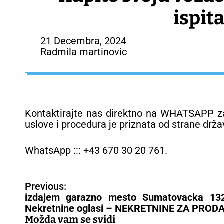
ispita
21 Decembra, 2024
Radmila martinovic
Kontaktirajte nas direktno na WHATSAPP za
uslove i procedura je priznata od strane drž
WhatsApp ::: +43 670 30 20 761.
N
Previous:
a
izdajem garazno mesto Sumatovacka 13
v
Nekretnine oglasi – NEKRETNINE ZA PROD
i
Možda vam se svidi