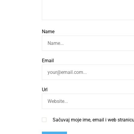
Name
Email
Url
Sačuvaj moje ime, email i web strani