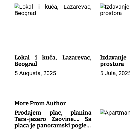
g
a
c
i
j
a
č
l
a
Lokal i kuća, Lazarevac,
Izdavan
n
Beograd
prostora
a
5 Augusta, 2025
5 Jula, 202
k
a
More From Author
Prodajem plac, planina
Tara-jezero Zaovine…. Sa
placa je panoramski pogled,