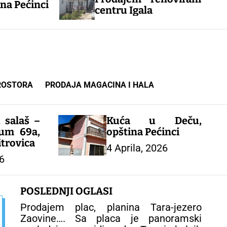
i
centru Igala
ROSTORA
PRODAJA MAGACINA I HALA
 salaš –
Kuća u Deču,
um 69a,
opština Pećinci
trovica
4 Aprila, 2026
6
POSLEDNJI OGLASI
Prodajem plac, planina Tara-jezero
Zaovine…. Sa placa je panoramski