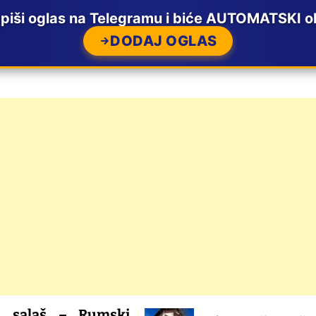
ši oglas na Telegramu i biće AUTOMATSKI ob
DODAJ OGLAS
– Rumski