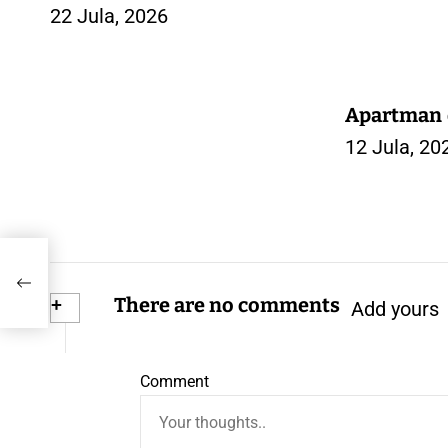
jesero, vidi se deo Tare i
22 Jula, 2026
okolnih mesta… Plac je
gradjevinsko zemljište,
papiri sve 1/1..kontakt
0616062909 Slike i još
Apartman d
opisa Viber
12 Jula, 20
sto
 –
i –
+
There are no comments
Add yours
Comment