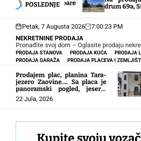
k
plex, Divčibare
POSLEDNJE
drum 69a, Sremska Mi
i
p
t
Petak, 7 Augusta 2026
7
:
00
:
23
PM
o
c
NEKRETNINE PRODAJA
o
Pronađite svoj dom – Oglasite prodaju nekre
n
PRODAJA STANOVA
PRODAJA KUĆA
PRODAJA 
t
PRODAJA GARAŽA
PRODAJA PLACEVA I ZEMLJIŠ
e
n
Prodajem plac, planina Tara-
t
jezero Zaovine…. Sa placa je
panoramski pogled, jesero,
vidi se deo Tare i okolnih
22 Jula, 2026
mesta… Plac je gradjevinsko
zemljište, papiri sve
1/1..kontakt 0616062909 Slike
i još opisa Viber
Kupite svoju vozač