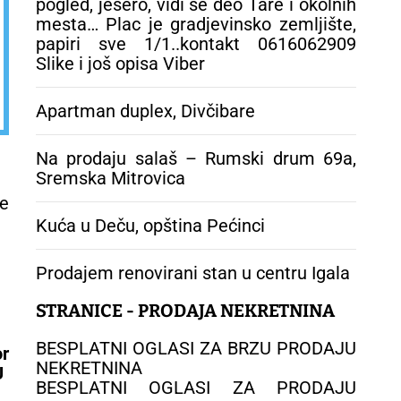
pogled, jesero, vidi se deo Tare i okolnih
mesta… Plac je gradjevinsko zemljište,
papiri sve 1/1..kontakt 0616062909
Slike i još opisa Viber
Apartman duplex, Divčibare
Na prodaju salaš – Rumski drum 69a,
Sremska Mitrovica
ne
Kuća u Deču, opština Pećinci
Prodajem renovirani stan u centru Igala
STRANICE - PRODAJA NEKRETNINA
BESPLATNI OGLASI ZA BRZU PRODAJU
r
NEKRETNINA
U
BESPLATNI OGLASI ZA PRODAJU