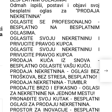
Odmah ispiši, postavi i objavi svoj
besplatni oglas za "PRODAJA
NEKRETNINA"
OGLASITE SE PROFESIONALNO -
BESPLATNO NA BESPLATNIM
i
OGLASIMA.
a
OGLASITE SVOJU NEKRETNINU I
PRIVUCITE PRAVOG KUPCA
OGLASITE SVOJU NEKRETNINU I
PRIVUCITE PRAVOG KUPCA
PRODAJA KUĆA IZ SNOVA -
Top
BESPLATNO OGLASITE VAŠU KUĆU.
Plu
PRODAJA NEKRETNINA - OGLASI BEZ
– 
TROŠKOVA, BEZ STRESA, BESPLATNO!
PRODAJA NEKRETNINA - TUMBLR
PRODAJTE BRZO I EFIKASNO - OGLASI
ZA NEKRETNINE NA JEDNOM MESTU!
PRONAĐITE SVOJ KUTAK - BESPLATNI
OGLASI ZA PRODAJU NEKRETNINA.
PROSTOR ZA INOVACIJE - BESPLATNI