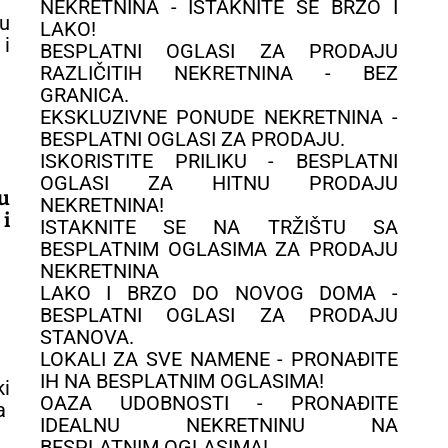
NEKRETNINA - ISTAKNITE SE BRZO I
LAKO!
BESPLATNI OGLASI ZA PRODAJU
RAZLIČITIH NEKRETNINA - BEZ
GRANICA.
EKSKLUZIVNE PONUDE NEKRETNINA -
BESPLATNI OGLASI ZA PRODAJU.
ISKORISTITE PRILIKU - BESPLATNI
OGLASI ZA HITNU PRODAJU
u
NEKRETNINA!
i
ISTAKNITE SE NA TRŽIŠTU SA
BESPLATNIM OGLASIMA ZA PRODAJU
NEKRETNINA
LAKO I BRZO DO NOVOG DOMA -
BESPLATNI OGLASI ZA PRODAJU
STANOVA.
LOKALI ZA SVE NAMENE - PRONAĐITE
IH NA BESPLATNIM OGLASIMA!
OAZA UDOBNOSTI - PRONAĐITE
IDEALNU NEKRETNINU NA
BESPLATNIM OGLASIMA!