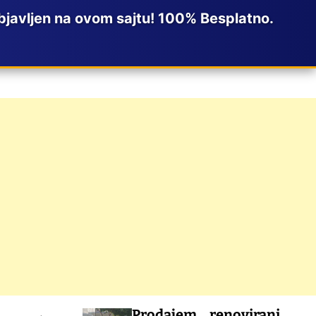
javljen na ovom sajtu! 100% Besplatno.
Prodajem renovirani stan u