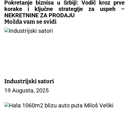
g
Pokretanje biznisa u Srbiji: Vodič kroz prve
a
korake i ključne strategije za uspeh –
c
NEKRETNINE ZA PRODAJU
i
Možda vam se svidi
j
a
č
l
a
n
a
k
a
Industrijski satori
19 Augusta, 2025