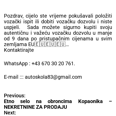
Pozdrav, cijelo ste vrijeme pokušavali položiti
vozački ispit ili dobiti vozačku dozvolu i niste
uspjeli. Sada možete sigurno kupiti svoju
autentičnu i važeću vozačku dozvolu u manje
od 9 dana po pristupačnim cijenama u svim
zemljama EU🇪🇺🇪🇺🇪🇺…
Kontaktirajte
WhatsApp : +43 670 30 20 761.
E-mail ::: autoskola83@gmail.com
N
Previous:
a
Etno selo na obroncima Kopaonika –
v
NEKRETNINE ZA PRODAJU
i
Next: