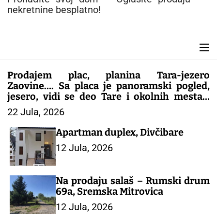
n
nekretnine besplatno!
t
M
e
n
Prodajem plac, planina Tara-jezero
u
Zaovine…. Sa placa je panoramski pogled,
jesero, vidi se deo Tare i okolnih mesta…
Plac je gradjevinsko zemljište, papiri sve
22 Jula, 2026
1/1..kontakt 0616062909 Slike i još opisa
Viber
Apartman duplex, Divčibare
12 Jula, 2026
Na prodaju salaš – Rumski drum
69a, Sremska Mitrovica
12 Jula, 2026