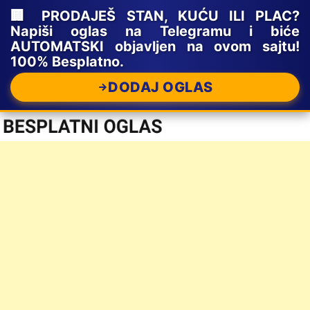
🏢 PRODAJEŠ STAN, KUĆU ILI PLAC?
Napiši oglas na Telegramu i biće
AUTOMATSKI objavljen na ovom sajtu!
100% Besplatno.
DODAJ OGLAS