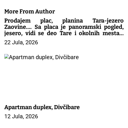
More From Author
Prodajem plac, planina Tara-jezero
Zaovine…. Sa placa je panoramski pogled,
jesero, vidi se deo Tare i okolnih mesta…
Plac je gradjevinsko zemljište, papiri sve
22 Jula, 2026
1/1..kontakt 0616062909 Slike i još opisa
Viber
Apartman duplex, Divčibare
12 Jula, 2026