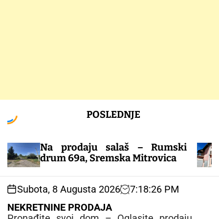
S
POSLEDNJE
k
i
p
Na prodaju salaš – Rumski
t
Kuća
drum 69a, Sremska Mitrovica
o
c
o
Subota, 8 Augusta 2026
7
:
18
:
27
PM
n
t
NEKRETNINE PRODAJA
e
Pronađite svoj dom – Oglasite prodaju