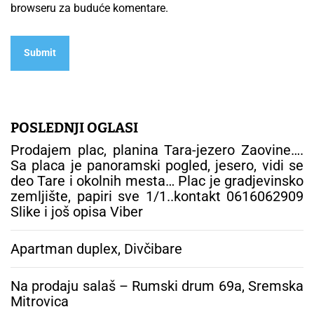
browseru za buduće komentare.
POSLEDNJI OGLASI
Prodajem plac, planina Tara-jezero Zaovine….
Sa placa je panoramski pogled, jesero, vidi se
deo Tare i okolnih mesta… Plac je gradjevinsko
zemljište, papiri sve 1/1..kontakt 0616062909
Slike i još opisa Viber
Apartman duplex, Divčibare
Na prodaju salaš – Rumski drum 69a, Sremska
Mitrovica