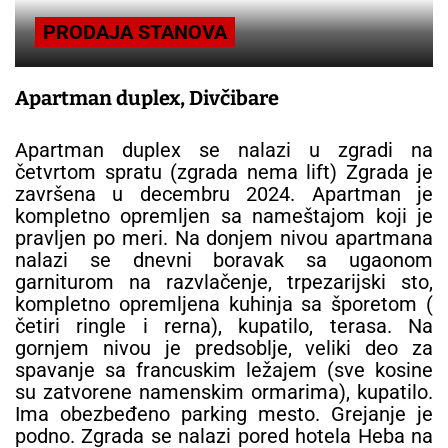
PRODAJA STANOVA
Apartman duplex, Divčibare
Apartman duplex se nalazi u zgradi na
četvrtom spratu (zgrada nema lift) Zgrada je
završena u decembru 2024. Apartman je
kompletno opremljen sa nameštajom koji je
pravljen po meri. Na donjem nivou apartmana
nalazi se dnevni boravak sa ugaonom
garniturom na razvlačenje, trpezarijski sto,
kompletno opremljena kuhinja sa šporetom (
četiri ringle i rerna), kupatilo, terasa. Na
gornjem nivou je predsoblje, veliki deo za
spavanje sa francuskim ležajem (sve kosine
su zatvorene namenskim ormarima), kupatilo.
Ima obezbeđeno parking mesto. Grejanje je
podno. Zgrada se nalazi pored hotela Heba na