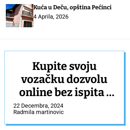
Kuća u Deču, opština Pećinci
4 Aprila, 2026
Kupite svoju
vozačku dozvolu
online bez ispita i
teorije.
22 Decembra, 2024
Radmila martinovic