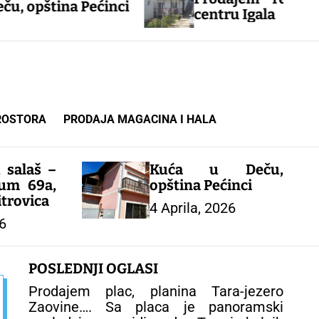
a Pećinci
centru Igala
ROSTORA
PRODAJA MAGACINA I HALA
 salaš –
Kuća u Deču,
um 69a,
opština Pećinci
trovica
4 Aprila, 2026
6
POSLEDNJI OGLASI
Prodajem plac, planina Tara-jezero
Zaovine…. Sa placa je panoramski