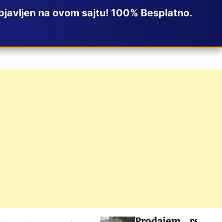
javljen na ovom sajtu! 100% Besplatno.
Prodajem renovirani sta