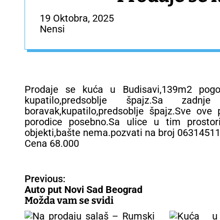
19 Oktobra, 2025
Nensi
Prodaje se kuća u Budisavi,139m2 pogod
kupatilo,predsoblje špajz.Sa zad
boravak,kupatilo,predsoblje špajz.Sve ove
porodice posebno.Sa ulice u tim prostor
objekti,bašte nema.pozvati na broj 0631451
Cena 68.000
N
Previous:
a
Auto put Novi Sad Beograd
v
Možda vam se svidi
i