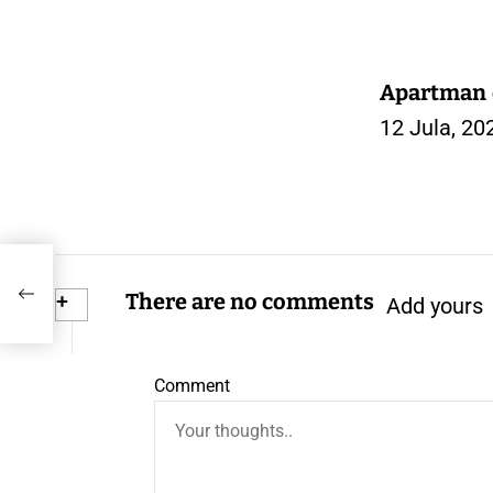
gradjevinsko zemljište,
papiri sve 1/1..kontakt
0616062909 Slike i još
Apartman d
opisa Viber
12 Jula, 20
d
+
There are no comments
Add yours
Comment