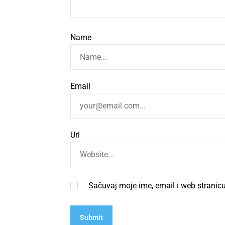
Name
Email
Url
Sačuvaj moje ime, email i web strani