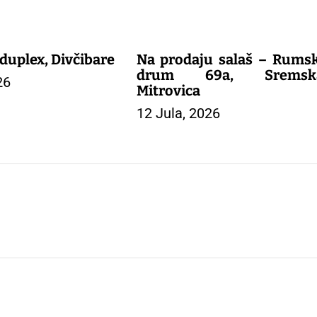
uplex, Divčibare
Na prodaju salaš – Rumsk
drum 69a, Sremsk
26
Mitrovica
12 Jula, 2026