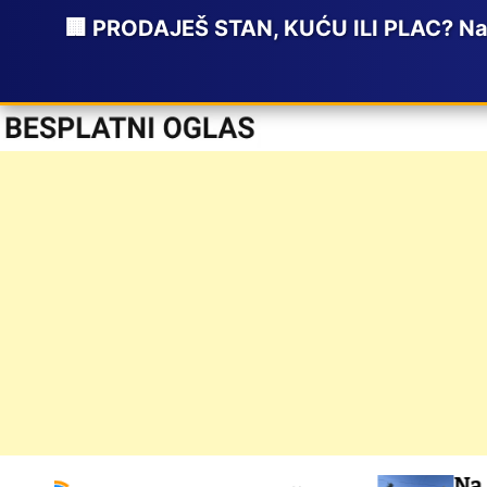
🏢 PRODAJEŠ STAN, KUĆU ILI PLAC? Napi
S
Na prodaju