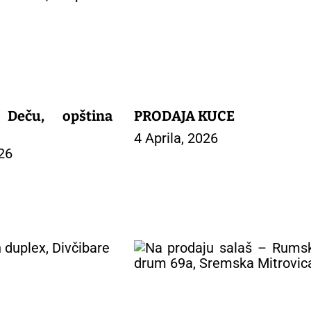
Deču, opština
PRODAJA KUCE
4 Aprila, 2026
026