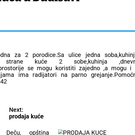
na za 2 porodice.Sa ulice jedna soba,kuhinj
nje strane kuće 2 sobe,kuhinja ,dnevn
 prostorije se mogu koristiti zajedno ,a mogu i
ijama ima radijatori na parno grejanje.Pomoćn
142
Next:
prodaja kuće