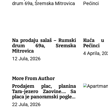
g
a
c
i
j
a
č
l
Na prodaju salaš – Rumski
Kuća u 
a
drum 69a, Sremska
Pećinci
n
Mitrovica
4 Aprila, 2
a
12 Jula, 2026
k
a
More From Author
Prodajem plac, planina
Tara-jezero Zaovine…. Sa
placa je panoramski pogled,
jesero, vidi se deo Tare i
22 Jula, 2026
okolnih mesta… Plac je