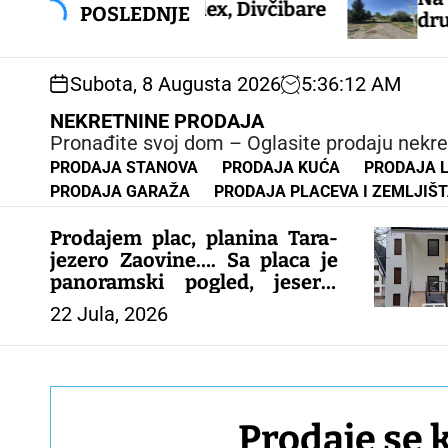
k
rtman duplex, Divčibare
POSLEDNJE
drum 69a, Sr
i
p
t
Subota, 8 Augusta 2026
5
:
36
:
13
AM
o
c
NEKRETNINE PRODAJA
o
Pronađite svoj dom – Oglasite prodaju nekre
n
PRODAJA STANOVA
PRODAJA KUĆA
PRODAJA 
t
PRODAJA GARAŽA
PRODAJA PLACEVA I ZEMLJIŠ
e
n
Prodajem plac, planina Tara-
t
jezero Zaovine…. Sa placa je
panoramski pogled, jesero,
vidi se deo Tare i okolnih
22 Jula, 2026
mesta… Plac je gradjevinsko
zemljište, papiri sve
1/1..kontakt 0616062909 Slike
i još opisa Viber
Prodaje se 