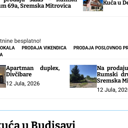
Kuća u Deču, opštin
emska Mitrovica
tnine besplatno!
LOKALA
PRODAJA VIKENDICA
PRODAJA POSLOVNOG P
TA
Apartman duplex,
Na prodaju
Divčibare
Rumski dr
Sremska Mi
12 Jula, 2026
12 Jula, 202
kuća u Budisavi