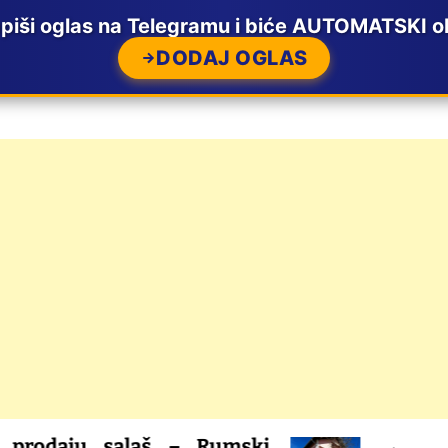
ši oglas na Telegramu i biće AUTOMATSKI ob
DODAJ OGLAS
 salaš – Rumski