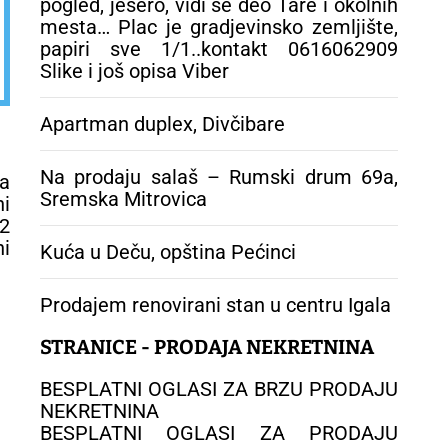
pogled, jesero, vidi se deo Tare i okolnih
mesta… Plac je gradjevinsko zemljište,
papiri sve 1/1..kontakt 0616062909
Slike i još opisa Viber
Apartman duplex, Divčibare
Na prodaju salaš – Rumski drum 69a,
a
Sremska Mitrovica
i
 2
i
Kuća u Deču, opština Pećinci
Prodajem renovirani stan u centru Igala
STRANICE - PRODAJA NEKRETNINA
BESPLATNI OGLASI ZA BRZU PRODAJU
NEKRETNINA
BESPLATNI OGLASI ZA PRODAJU