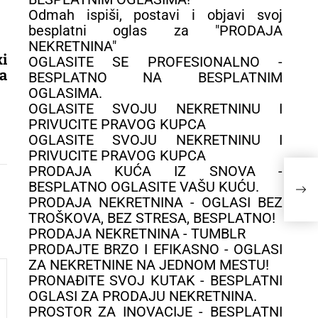
Odmah ispiši, postavi i objavi svoj
besplatni oglas za "PRODAJA
NEKRETNINA"
i
OGLASITE SE PROFESIONALNO -
a
BESPLATNO NA BESPLATNIM
OGLASIMA.
OGLASITE SVOJU NEKRETNINU I
PRIVUCITE PRAVOG KUPCA
OGLASITE SVOJU NEKRETNINU I
PRIVUCITE PRAVOG KUPCA
PRODAJA KUĆA IZ SNOVA -
BESPLATNO OGLASITE VAŠU KUĆU.
PRODAJA NEKRETNINA - OGLASI BEZ
TROŠKOVA, BEZ STRESA, BESPLATNO!
PRODAJA NEKRETNINA - TUMBLR
PRODAJTE BRZO I EFIKASNO - OGLASI
ZA NEKRETNINE NA JEDNOM MESTU!
PRONAĐITE SVOJ KUTAK - BESPLATNI
OGLASI ZA PRODAJU NEKRETNINA.
PROSTOR ZA INOVACIJE - BESPLATNI