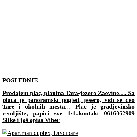
Skip
POSLEDNJE
to
Prodajem plac, planina Tara-jezero Zaovine…. Sa
content
placa je panoramski pogled, jesero, vidi se deo
Tare i okolnih mesta… Plac je gradjevinsko
zemljište, papiri sve 1/1..kontakt 0616062909
Slike i još opisa Viber