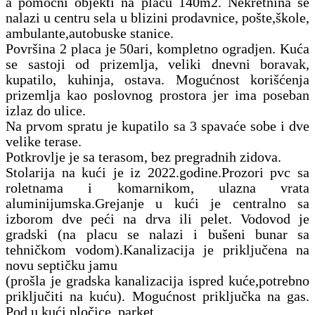
a pomoćni objekti na placu 140m2. Nekretnina se
nalazi u centru sela u blizini prodavnice, pošte,škole,
ambulante,autobuske stanice.
Površina 2 placa je 50ari, kompletno ogradjen. Kuća
se sastoji od prizemlja, veliki dnevni boravak,
kupatilo, kuhinja, ostava. Mogućnost korišćenja
prizemlja kao poslovnog prostora jer ima poseban
izlaz do ulice.
Na prvom spratu je kupatilo sa 3 spavaće sobe i dve
velike terase.
Potkrovlje je sa terasom, bez pregradnih zidova.
Stolarija na kući je iz 2022.godine.Prozori pvc sa
roletnama i komarnikom, ulazna vrata
aluminijumska.Grejanje u kući je centralno sa
izborom dve peći na drva ili pelet. Vodovod je
gradski (na placu se nalazi i bušeni bunar sa
tehničkom vodom).Kanalizacija je priključena na
novu septičku jamu
(prošla je gradska kanalizacija ispred kuće,potrebno
priključiti na kuću). Mogućnost priključka na gas.
Pod u kući pločice, parket.