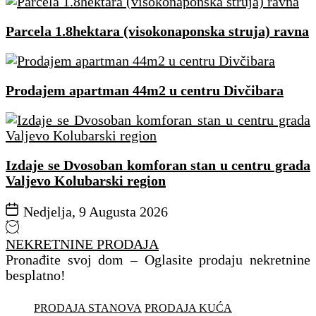
Parcela 1.8hektara (visokonaponska struja) ravna
Prodajem apartman 44m2 u centru Divčibara
Izdaje se Dvosoban komforan stan u centru grada
Valjevo Kolubarski region
Nedjelja, 9 Augusta 2026
NEKRETNINE PRODAJA
Pronađite svoj dom – Oglasite prodaju nekretnine
besplatno!
PRODAJA STANOVA
PRODAJA KUĆA