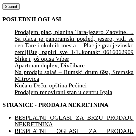
POSLEDNJI OGLASI
Prodajem plac, planina Tara-jezero Zaovine….
Sa placa je panoramski pogled, jesero, vidi se
deo Tare i okolnih mesta… Plac je gradjevinsko
zemljište, papiri sve 1/1..kontakt 0616062909
Slike i još opisa Viber
Apartman duplex, Divčibare
Na prodaju salaš – Rumski drum 69a, Sremska
Mitrovica
Kuća u Deču, opština Pećinci
Prodajem renovirani stan u centru Igala
STRANICE - PRODAJA NEKRETNINA
BESPLATNI OGLASI ZA BRZU PRODAJU
NEKRETNINA
BESPLATNI OGLASI ZA PRODAJU