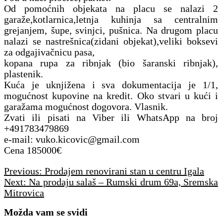
Od pomoćnih objekata na placu se nalazi 2
garaže,kotlarnica,letnja kuhinja sa centralnim
grejanjem, šupe, svinjci, pušnica. Na drugom placu
nalazi se nastrešnica(zidani objekat),veliki boksevi
za odgajivačnicu pasa,
kopana rupa za ribnjak (bio šaranski ribnjak),
plastenik.
Kuća je uknjižena i sva dokumentacija je 1/1,
mogućnost kupovine na kredit. Oko stvari u kući i
garažama mogućnost dogovora. Vlasnik.
Zvati ili pisati na Viber ili WhatsApp na broj
+491783479869
e-mail: vuko.kicovic@gmail.com
Cena 185000€
Navigacija
Previous:
Prodajem renovirani stan u centru Igala
članaka
Next:
Na prodaju salaš – Rumski drum 69a, Sremska
Mitrovica
Možda vam se svidi