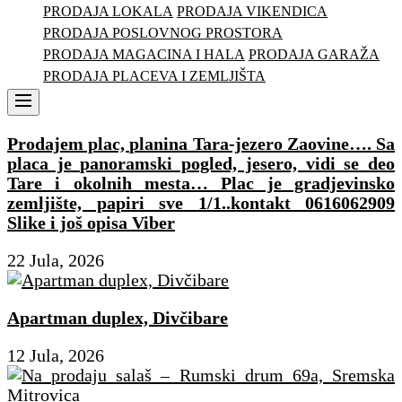
PRODAJA LOKALA
PRODAJA VIKENDICA
PRODAJA POSLOVNOG PROSTORA
PRODAJA MAGACINA I HALA
PRODAJA GARAŽA
PRODAJA PLACEVA I ZEMLJIŠTA
Menu
Prodajem plac, planina Tara-jezero Zaovine…. Sa
placa je panoramski pogled, jesero, vidi se deo
Tare i okolnih mesta… Plac je gradjevinsko
zemljište, papiri sve 1/1..kontakt 0616062909
Slike i još opisa Viber
22 Jula, 2026
Apartman duplex, Divčibare
12 Jula, 2026