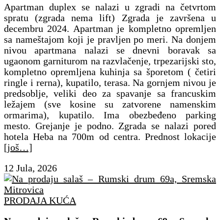
Apartman duplex se nalazi u zgradi na četvrtom
spratu (zgrada nema lift) Zgrada je završena u
decembru 2024. Apartman je kompletno opremljen
sa nameštajom koji je pravljen po meri. Na donjem
nivou apartmana nalazi se dnevni boravak sa
ugaonom garniturom na razvlačenje, trpezarijski sto,
kompletno opremljena kuhinja sa šporetom ( četiri
ringle i rerna), kupatilo, terasa. Na gornjem nivou je
predsoblje, veliki deo za spavanje sa francuskim
ležajem (sve kosine su zatvorene namenskim
ormarima), kupatilo. Ima obezbeđeno parking
mesto. Grejanje je podno. Zgrada se nalazi pored
hotela Heba na 700m od centra. Prednost lokacije
[još…]
12 Jula, 2026
PRODAJA KUĆA