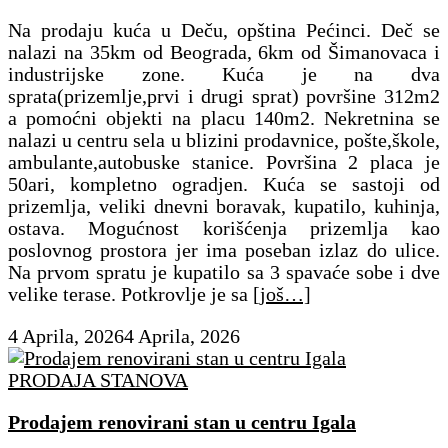
Na prodaju kuća u Deču, opština Pećinci. Deč se
nalazi na 35km od Beograda, 6km od Šimanovaca i
industrijske zone. Kuća je na dva
sprata(prizemlje,prvi i drugi sprat) površine 312m2
a pomoćni objekti na placu 140m2. Nekretnina se
nalazi u centru sela u blizini prodavnice, pošte,škole,
ambulante,autobuske stanice. Površina 2 placa je
50ari, kompletno ogradjen. Kuća se sastoji od
prizemlja, veliki dnevni boravak, kupatilo, kuhinja,
ostava. Mogućnost korišćenja prizemlja kao
poslovnog prostora jer ima poseban izlaz do ulice.
Na prvom spratu je kupatilo sa 3 spavaće sobe i dve
velike terase. Potkrovlje je sa
[još…]
4 Aprila, 2026
4 Aprila, 2026
PRODAJA STANOVA
Prodajem renovirani stan u centru Igala