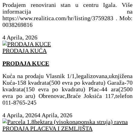
Prodajem renovirani stan u centru Igala. Više
informacija na
https://www.realitica.com/hr/listing/3759283 . Mob:
0038269816
4 Aprila, 2026
PRODAJA KUĆA
PRODAJA KUCE
Kuća na prodaju Vlasnik 1/1,legalizovana,uknjižena
Kuća-158 kvadrata(500 evra po kvadratu) Garaža-70
kvadrata(150 evra po kvadratu) Plac-44 ara(2500
evra po aru) Obrenovac,Braće Joksića 117,telefon
011-8765-245
4 Aprila, 2026
4 Aprila, 2026
PRODAJA PLACEVA I ZEMLJIŠTA