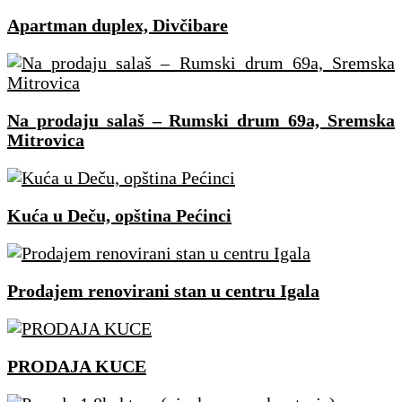
Apartman duplex, Divčibare
Na prodaju salaš – Rumski drum 69a, Sremska
Mitrovica
Kuća u Deču, opština Pećinci
Prodajem renovirani stan u centru Igala
PRODAJA KUCE