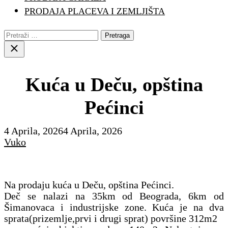
PRODAJA PLACEVA I ZEMLJIŠTA
Pretraga:
Close
search
Kuća u Deču, opština
Pećinci
4 Aprila, 2026
4 Aprila, 2026
Vuko
Na prodaju kuća u Deču, opština Pećinci.
Deč se nalazi na 35km od Beograda, 6km od
Šimanovaca i industrijske zone. Kuća je na dva
sprata(prizemlje,prvi i drugi sprat) površine 312m2