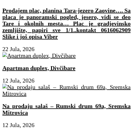
Prodajem plac, planina Tara-jezero Zaovine…. Sa
placa je panoramski pogled, jesero, vidi se deo
Tare i okolnih mesta… Plac je gradjevinsko
zemljište, papiri sve 1/1..kontakt 0616062909
Slike i još opisa Viber
22 Jula, 2026
Apartman duplex, Divčibare
12 Jula, 2026
Na prodaju salaš – Rumski drum 69a, Sremska
Mitrovica
12 Jula, 2026