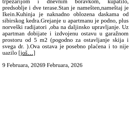
trpezarijom i dnevnim boravkom, kupatilo,
predsoblje i dve terase.Stan je namešten,nameštaj je
Ikein.Kuhinja je naknadno oblozena daskama od
sibirskog kedra.Grejanje u apartmanu je podno, plus
norveški radijatori ,oba na daljinsko upravljanje. Uz
apartman dobijate i izdvojenu ostavu u garažnom
prostoru od 5 m2 (pogodno za ostavljanje skija i
svega dr. ).Ova ostava je posebno plaćena i to nije
uazilo
[još…]
9 Februara, 2026
9 Februara, 2026