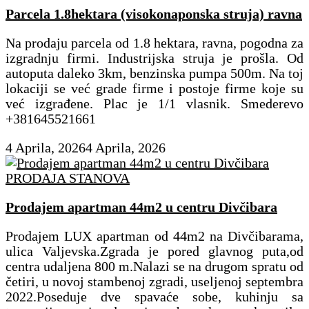
Parcela 1.8hektara (visokonaponska struja) ravna
Na prodaju parcela od 1.8 hektara, ravna, pogodna za
izgradnju firmi. Industrijska struja je prošla. Od
autoputa daleko 3km, benzinska pumpa 500m. Na toj
lokaciji se već grade firme i postoje firme koje su
već izgrađene. Plac je 1/1 vlasnik. Smederevo
+381645521661
4 Aprila, 2026
4 Aprila, 2026
PRODAJA STANOVA
Prodajem apartman 44m2 u centru Divčibara
Prodajem LUX apartman od 44m2 na Divčibarama,
ulica Valjevska.Zgrada je pored glavnog puta,od
centra udaljena 800 m.Nalazi se na drugom spratu od
četiri, u novoj stambenoj zgradi, useljenoj septembra
2022.Poseduje dve spavaće sobe, kuhinju sa