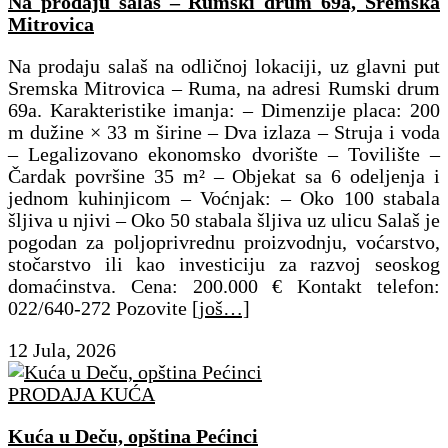
Na prodaju salaš – Rumski drum 69a, Sremska
Mitrovica
Na prodaju salaš na odličnoj lokaciji, uz glavni put
Sremska Mitrovica – Ruma, na adresi Rumski drum
69a. Karakteristike imanja: – Dimenzije placa: 200
m dužine × 33 m širine – Dva izlaza – Struja i voda
– Legalizovano ekonomsko dvorište – Tovilište –
Čardak površine 35 m² – Objekat sa 6 odeljenja i
jednom kuhinjicom – Voćnjak: – Oko 100 stabala
šljiva u njivi – Oko 50 stabala šljiva uz ulicu Salaš je
pogodan za poljoprivrednu proizvodnju, voćarstvo,
stočarstvo ili kao investiciju za razvoj seoskog
domaćinstva. Cena: 200.000 € Kontakt telefon:
022/640-272 Pozovite
[još…]
12 Jula, 2026
PRODAJA KUĆA
Kuća u Deču, opština Pećinci