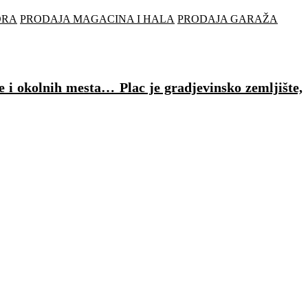
ORA
PRODAJA MAGACINA I HALA
PRODAJA GARAŽA
e i okolnih mesta… Plac je gradjevinsko zemljište,