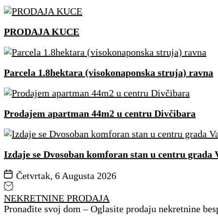
PRODAJA KUCE
Parcela 1.8hektara (visokonaponska struja) ravna
Prodajem apartman 44m2 u centru Divčibara
Izdaje se Dvosoban komforan stan u centru grada 
Četvrtak, 6 Augusta 2026
NEKRETNINE PRODAJA
Pronađite svoj dom – Oglasite prodaju nekretnine bes