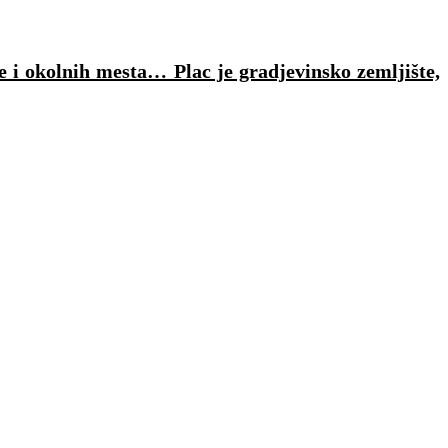
e i okolnih mesta… Plac je gradjevinsko zemljište,