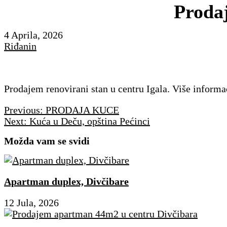
Prodaj
4 Aprila, 2026
Riđanin
Prodajem renovirani stan u centru Igala. Više inform
Navigacija
Previous:
PRODAJA KUCE
članaka
Next:
Kuća u Deču, opština Pećinci
Možda vam se svidi
Apartman duplex, Divčibare
12 Jula, 2026