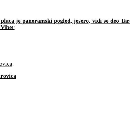
laca je panoramski pogled, jesero, vidi se deo Tar
 Viber
rovica