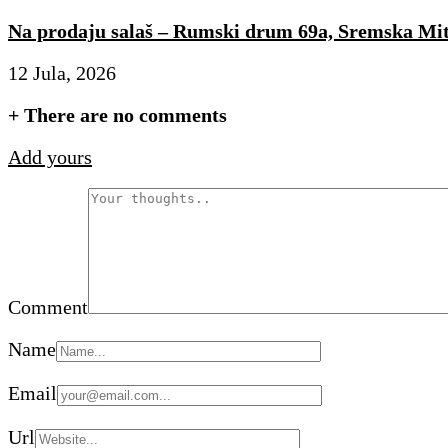
Na prodaju salaš – Rumski drum 69a, Sremska Mit
12 Jula, 2026
+
There are no comments
Add yours
Comment
Name
Email
Url