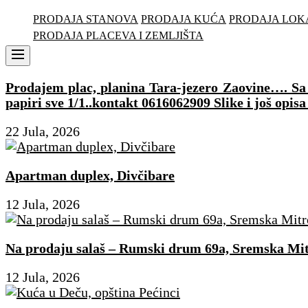
PRODAJA STANOVA
PRODAJA KUĆA
PRODAJA LOK
PRODAJA PLACEVA I ZEMLJIŠTA
Menu
Prodajem plac, planina Tara-jezero Zaovine…. Sa p
papiri sve 1/1..kontakt 0616062909 Slike i još opisa
22 Jula, 2026
Apartman duplex, Divčibare
12 Jula, 2026
Na prodaju salaš – Rumski drum 69a, Sremska Mit
12 Jula, 2026