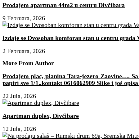
Prodajem apartman 44m2 u centru Divčibara
9 Februara, 2026
Izdaje se Dvosoban komforan stan u centru grada 
2 Februara, 2026
More From Author
Prodajem plac, planina Tara-jezero Zaovine…. Sa p
papiri sve 1/1..kontakt 0616062909 Slike i još opisa
22 Jula, 2026
Apartman duplex, Divčibare
12 Jula, 2026