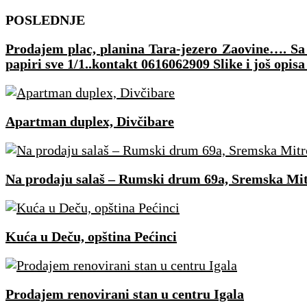
Skip
POSLEDNJE
to
Prodajem plac, planina Tara-jezero Zaovine…. Sa p
content
papiri sve 1/1..kontakt 0616062909 Slike i još opisa
Apartman duplex, Divčibare
Na prodaju salaš – Rumski drum 69a, Sremska Mit
Kuća u Deču, opština Pećinci
Prodajem renovirani stan u centru Igala