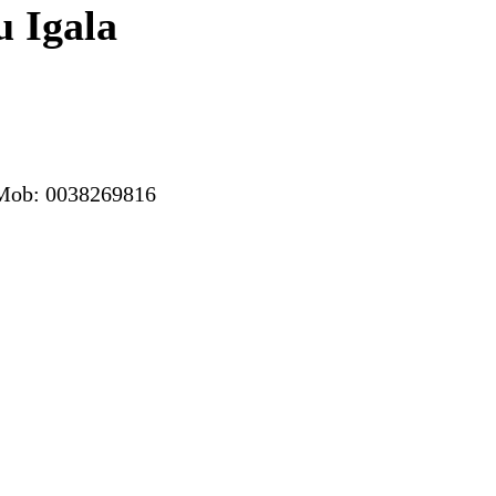
u Igala
. Mob: 0038269816