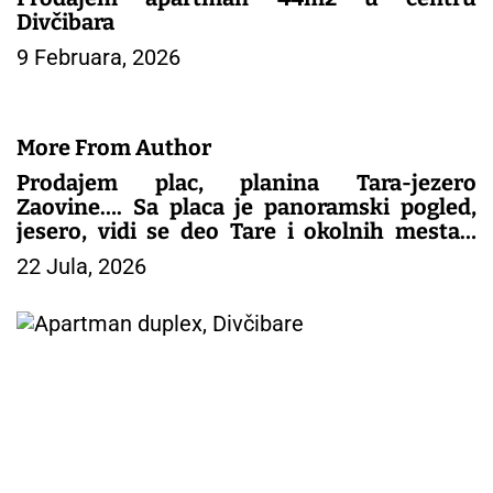
Divčibara
9 Februara, 2026
More From Author
Prodajem plac, planina Tara-jezero
Zaovine…. Sa placa je panoramski pogled,
jesero, vidi se deo Tare i okolnih mesta…
Plac je gradjevinsko zemljište, papiri sve
22 Jula, 2026
1/1..kontakt 0616062909 Slike i još opisa
Viber