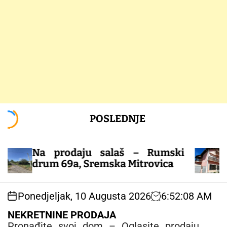
S
POSLEDNJE
k
i
p
Na prodaju salaš – Rumski
t
Kuća 
drum 69a, Sremska Mitrovica
o
c
o
Ponedjeljak, 10 Augusta 2026
6
:
52
:
09
AM
n
t
NEKRETNINE PRODAJA
e
Pronađite svoj dom – Oglasite prodaju