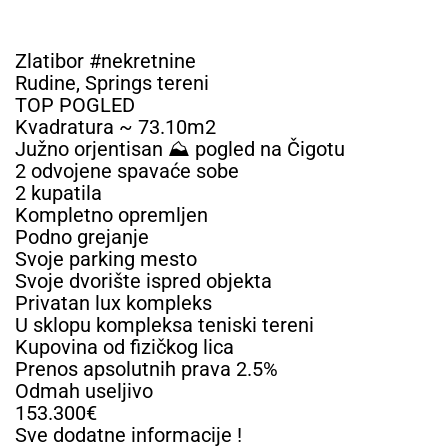
Zlatibor #nekretnine
Rudine, Springs tereni
TOP POGLED
Kvadratura ~ 73.10m2
Južno orjentisan ⛰️ pogled na Čigotu
2 odvojene spavaće sobe
2 kupatila
Kompletno opremljen
Podno grejanje
Svoje parking mesto
Svoje dvorište ispred objekta
Privatan lux kompleks
U sklopu kompleksa teniski tereni
Kupovina od fizičkog lica
Prenos apsolutnih prava 2.5%
Odmah useljivo
153.300€
Sve dodatne informacije !