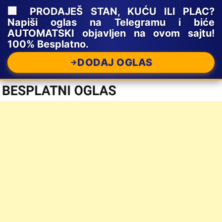
🏢 PRODAJEŠ STAN, KUĆU ILI PLAC?
Napiši oglas na Telegramu i biće
AUTOMATSKI objavljen na ovom sajtu!
100% Besplatno.
DODAJ OGLAS