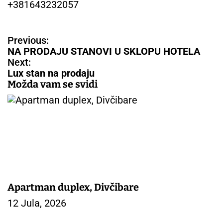
+381643232057
N
Previous:
a
NA PRODAJU STANOVI U SKLOPU HOTELA
v
Next:
i
Lux stan na prodaju
g
Možda vam se svidi
a
c
i
j
a
č
l
a
n
Apartman duplex, Divčibare
a
12 Jula, 2026
k
a