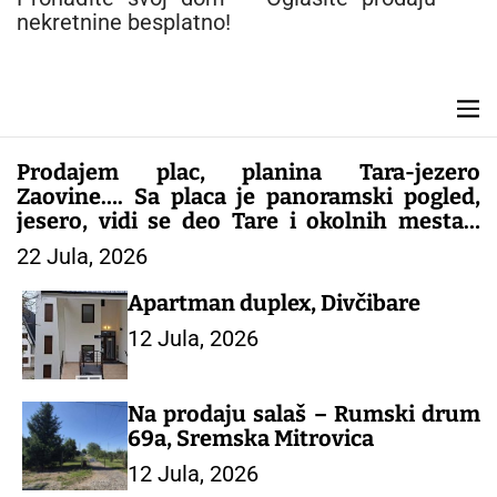
n
nekretnine besplatno!
t
M
e
n
Prodajem plac, planina Tara-jezero
u
Zaovine…. Sa placa je panoramski pogled,
jesero, vidi se deo Tare i okolnih mesta…
Plac je gradjevinsko zemljište, papiri sve
22 Jula, 2026
1/1..kontakt 0616062909 Slike i još opisa
Viber
Apartman duplex, Divčibare
12 Jula, 2026
Na prodaju salaš – Rumski drum
69a, Sremska Mitrovica
12 Jula, 2026